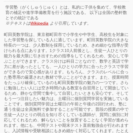
学習塾（がくしゅうじゅく）とは、私的に子供を集めて、学校教
育の補足や進学準備教育を行う施設である。 以下は全国の塾軒数
とその統計である
※テキストは
Wikipedia
より引用しています。
町田英数学院は、東京都町田市で小学生や中学生、高校生を対象に
した学習塾を探している人に適しています。町田英数学院の大きな
特長の一つは、少人数制を採用しているため、きめ細かな指導が受
けられる点にあります。1クラス10人前後とし、生徒一人ひとりの
能力を最大限に引き出すための指導をしてくれるため、安心して学
ぶことができます。クラス分けは科目ごとなので、数学と英語で学
力に差があったとしても、一人ひとりの学力に合ったクラスで学習
ができるので安心感があります。もちろん、クラスのレベルに合っ
た塾専用の厳選された教材で学ぶことができます。また、授業時間
をたっぷり確保しているのも町田英数学院の魅力の一つです。さら
に勉強したい人には空き時間のある教室を自習用として開放してい
るため、静かな空間で集中して自習したいときも安心です。そして
もう一つ注目したい魅力は、土曜日に個別質問学習を実施している
ことです。個別質問学習は土曜日の午前と午後の2回行われ、塾に
通う生徒は全員無料で参加することが可能です。普段の授業の中で
生徒一人ひとりの弱点を知り尽くしている講師が、質問に個別に対
応してくれるため、解らないことを放置することなく学習が進めら
れます。他にも、中間テストや期末テスト直前勉強会が行われます
し、入試情報や受験相談にもきめ細かく対応してくれます。たとえ