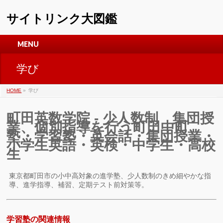
サイトリンク大図鑑
MENU
学び
HOME
»
学び
町田英数学院 - 少人数制 集団授
業、個別指導を行う町田中町
塾・学習塾・英会話・集団授業・
小学生英語・英検・中学生・高校
生
東京都町田市の小中高対象の進学塾、少人数制のきめ細やかな指
導、進学指導、補習、定期テスト前対策等。
学習塾の関連情報