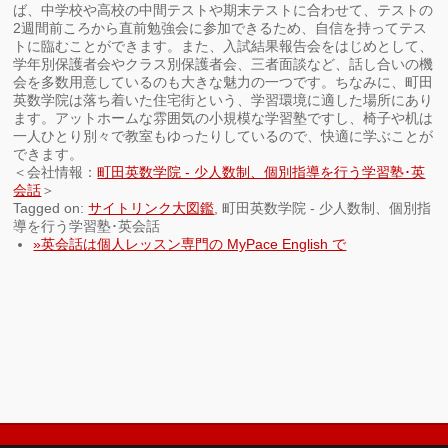
ば、中学校や高校の中間テストや期末テストに合わせて、テストの
2週間前ころから直前勉強会に参加できるため、自信を持ってテス
トに臨むことができます。また、入試結果報告会をはじめとして、
学年別保護者会やクラス別保護者会、三者面談など、話し合いの機
会を多数用意しているのも大きな魅力の一つです。ちなみに、町田
英数学院は落ち着いた住宅街という、学習環境に適した場所にあり
ます。アットホームな雰囲気の小規模な学習塾ですし、椅子や机は
一人ひとり別々で教室もゆったりしているので、快適に学ぶことが
できます。
＜会社情報：
町田英数学院 - 少人数制、個別指導を行う学習塾･英
会話
＞
Tagged on:
サイトリンク大図鑑
, 町田英数学院 - 少人数制、個別指
導を行う学習塾･英会話
»英会話は個人レッスン専門の MyPace English で