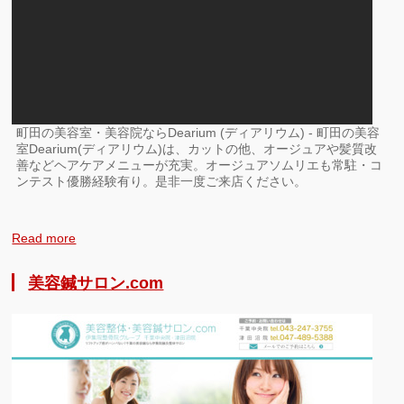
町田の美容室・美容院ならDearium (ディアリウム) - 町田の美容
室Dearium(ディアリウム)は、カットの他、オージュアや髪質改
善などヘアケアメニューが充実。オージュアソムリエも常駐・コ
ンテスト優勝経験有り。是非一度ご来店ください。
Read more
美容鍼サロン.com