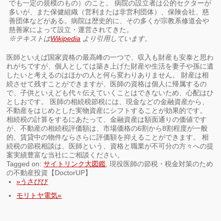
でも一定の規模のもの）のこと。 病院の設立者は公的セクターが
多いが、また保健組織（営利または非営利団体）、保険会社、慈
善団体などがある。病院は歴史的に、その多くが宗教系修道会や
慈善家によって設立・運営されてきた。
※テキストは
Wikipedia
より引用しています。
医師といえば国家資格の最高峰の一つで、収入も財産も安泰と思わ
れがちですが、個人としては築き上げた財産や生活を妻子や孫に遺
したいと考えるのはほかの人と何ら変わりありません。 財産は相
続させて残すことができますが、医師の資格は個人に帰属するの
で、子供といえども代々伝えていくことはできないため、心配はひ
としおです。 医師の相続税節税には、現金などの金融資産から、
不動産をはじめとした実物資産にシフトすることが効果的です。
相続税の計算をするにあたって、金融資産は額面通りの価値です
が、不動産の相続税評価額は、市場価格の6割から8割程度が一般
的、賃貸中の物件ならさらに評価額を抑えることができます。 相
続税の節税相談は、医師という、資格と職業が不可分の方々への提
案実績豊富な当社にご相談ください。
Tagged on:
サイトリンク大図鑑
, 現役医師の節税・税金対策のため
の不動産投資【DoctorUP】
»うさびび
モリトヤ電気«