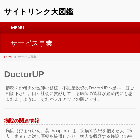
サイトリンク大図鑑
MENU
サービス事業
HOME
»
サービス事業
DoctorUP
節税をお考えの医師の皆様、不動産投資のDoctorUPへ是非一度ご
相談下さい。日々社会に貢献している医師の皆様が経済的にも恵
まれますように、それがプルアップの願いです。
病院の関連情報
病院（びょういん、英: hospital）は、疾病や疾患を抱えた人（病
人、患者）に対し医療を提供したり、病人を収容する施設（の中