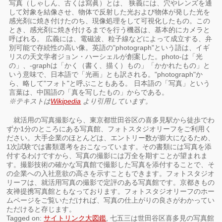
写真（しゃしん、古くは寫眞）とは、 狭義には、穴やレンズを通
して対象を結像させ、物体で反射した光および物体が発した光を
感光剤に焼き付けたのち、現像処理をして可視化したもの。この
とき、感光剤に焼き付けるまでを行う機器は、基本的にカメラと
呼ばれる。 広義には、電磁波、粒子線などによって成立する、弁
別可能で存続性の高い像。英語の"photograph"という語は、イギ
リスの天文学者ジョン・ハーシェルが創案した。photo-は「光
の」、-graphは「かく（書く、描く）もの」「かかれたもの」と
いう意味で、日本語で「光画」とも訳される。"photograph"か
ら、略して"フォト"と呼ぶこともある。 日本語の「写真」という
言葉は、中国語の「真を写したもの」からである。
※テキストは
Wikipedia
より引用しています。
就活用の写真撮影なら、東京都世田谷区の喜多見駅から徒歩でわ
ずか1分のところにある写真館、フォトスタジオリーフをご利用く
ださい。大手企業のほとんどは、エントリー数が膨大になるため、
1次試験では書類選考をおこなっています。その書類には写真を添
付するわけですから、写真の撮影には万全を期すことが望まれま
す。撮影技術の確かな写真館で撮影した写真を添付することで、そ
の企業への入社意欲の高さを示すこともできます。フォトスタジオ
リーフは、就活用写真の撮影で定評のある写真館です。京都きもの
友禅提携写真館ともなっております。フォトスタジオリーフのホー
ムページをご覧いただければ、写真の仕上がりの良さがわかってい
ただけると存じます。
Tagged on:
サイトリンク大図鑑
, 七五三は世田谷区喜多見の写真館