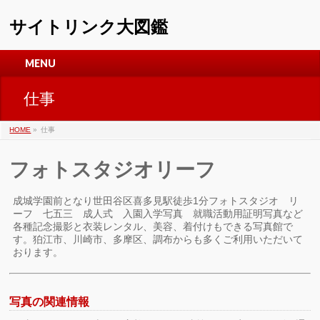
サイトリンク大図鑑
MENU
仕事
HOME
»
仕事
フォトスタジオリーフ
成城学園前となり世田谷区喜多見駅徒歩1分フォトスタジオ リ
ーフ 七五三 成人式 入園入学写真 就職活動用証明写真など
各種記念撮影と衣装レンタル、美容、着付けもできる写真館で
す。狛江市、川崎市、多摩区、調布からも多くご利用いただいて
おります。
写真の関連情報